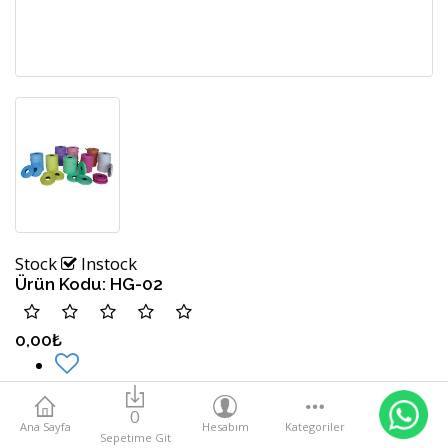
Stock
Instock
Ürün Kodu:
HG-02
0,00₺
0
Ana Sayfa
Hesabım
Kategoriler
Sepetime Git