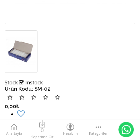
Stock
Instock
Ürün Kodu:
SM-02
0,00₺
0
Ana Sayfa
Hesabım
Kategoriler
Sepetime Git